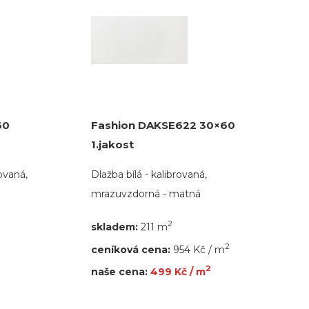
60
Fashion DAKSE622 30×60
1.jakost
ovaná,
Dlažba bílá - kalibrovaná,
mrazuvzdorná - matná
2
skladem:
211 m
2
ceníková cena:
954 Kč / m
2
naše cena:
499 Kč / m