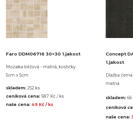
Faro DDM06716 30×30 1.jakost
Concept D
1.jakost
Mozaika béžová - matná, kostičky
5cm x 5cm
Dlažba černá
matná
skladem:
252 ks
ceníková cena:
587 Kč / ks
skladem:
66
naše cena:
49 Kč / ks
ceníková c
naše cena: