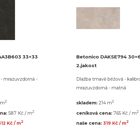
AA3B603 33×33
Betonico DAKSE794 30×
2.jakost
 - mrazuvzdorná -
Dlažba tmavě béžová - kalibr
mrazuvzdorná - matná
2
2
 m
skladem:
214 m
2
2
ena:
587 Kč / m
ceníková cena:
765 Kč / m
2
2
312 Kč / m
naše cena:
319 Kč / m