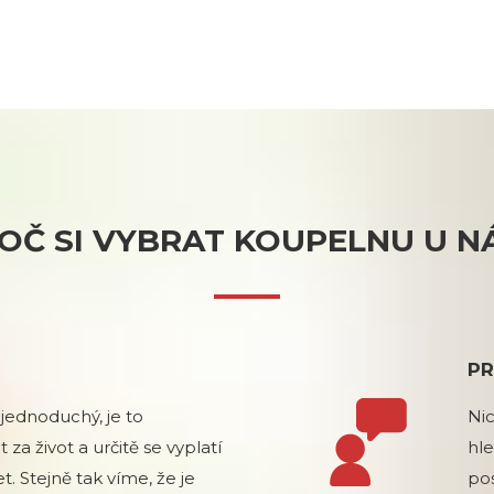
OČ SI VYBRAT KOUPELNU U N
PR
jednoduchý, je to
Ni
t za život a určitě se vyplatí
hle
t. Stejně tak víme, že je
po