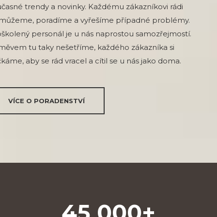
časné trendy a novinky. Každému zákazníkovi rádi
můžeme, poradíme a vyřešíme případné problémy.
školený personál je u nás naprostou samozřejmostí.
měvem tu taky nešetříme, každého zákazníka si
káme, aby se rád vracel a cítil se u nás jako doma.
VÍCE O PORADENSTVÍ
45 000+