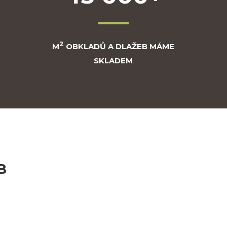
2
M
OBKLADŮ A DLAŽEB MÁME
SKLADEM
B