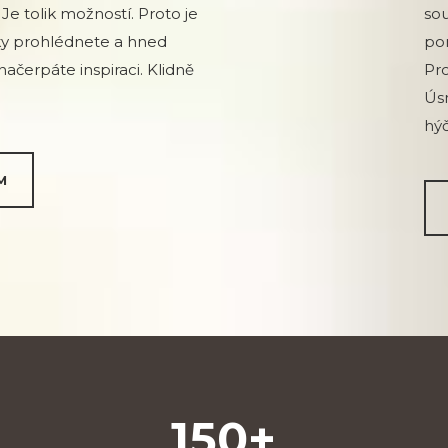
Je tolik možností. Proto je
sou
ky prohlédnete a hned
po
ačerpáte inspiraci. Klidně
Pro
Ús
hýč
M
150+