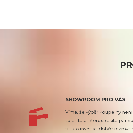
PR
SHOWROOM PRO VÁS
Víme, že výběr koupelny není 
záležitost, kterou řešíte párkrá
si tuto investici dobře rozmysle