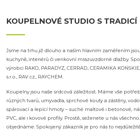
KOUPELNOVÉ STUDIO S TRADICÍ
Jsme na trhu již dlouho a naším hlavním zaměřením jsou 
kuchyně, interiérů či venkovní mrazuvzdorné dlažby. Spo
výrobci RAKO, PARADYZ, CERRAD, CERAMIKA KOŃSKIE
s.r.o., RAV cz., RAYCHEM.
Koupelny jsou naše srdcová záležitost. Máme vše potřebné
různých tvarů, umyvadla, sprchové kouty a zástěny, vod
spárovací a lepící hmoty – suché maltové i betonové, ná
PVC, ale i kovové profily. Prostě, seženete u nás všechno
objednáme. Spokojený zákazník je pro nás to nejdůležitě