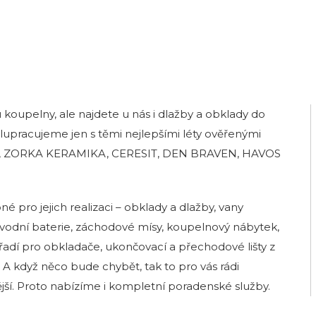
koupelny, ale najdete u nás i dlažby a obklady do
lupracujeme jen s těmi nejlepšími léty ověřenými
, ZORKA KERAMIKA, CERESIT, DEN BRAVEN, HAVOS
 pro jejich realizaci – obklady a dlažby, vany
ovodní baterie, záchodové mísy, koupelnový nábytek,
řadí pro obkladače, ukončovací a přechodové lišty z
. A když něco bude chybět, tak to pro vás rádi
jší. Proto nabízíme i kompletní poradenské služby.