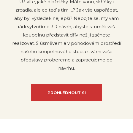
Už víte, jaké dlaždičky. Máte vanu, skříňky i
zrcadla, ale co teď s tím …? Jak vše uspořádat,
aby byl výsledek nejlepší? Nebojte se, my vám
rádi vytvoříme 3D návrh, abyste si uměli vaši
koupelnu představit dřív než jí začnete
realizovat. S úsměvem a v pohodovém prostředí
našeho koupelnového studia s vámi vaše
představy probereme a zapracujeme do
návrhu.
PROHLÉDNOUT SI