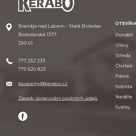
OTEVÍRA
Brandýs nad Labem - Stará Boleslav
Boleslavská 1377
Pondělí
250 01
Úterý
Středa
777 252 233
Čtvrtek
775 620 823
Pátek
koupelny@kerabo.cz
Sobota
Neděle
Zásady zpracování osobních údajů
Svátky