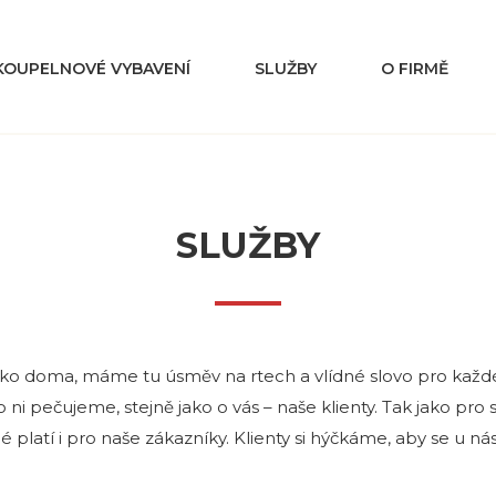
KOUPELNOVÉ VYBAVENÍ
SLUŽBY
O FIRMĚ
SLUŽBY
 jako doma, máme tu úsměv na rtech a vlídné slovo pro každ
 o ni pečujeme, stejně jako o vás – naše klienty. Tak jako pro
né platí i pro naše zákazníky. Klienty si hýčkáme, aby se u nás