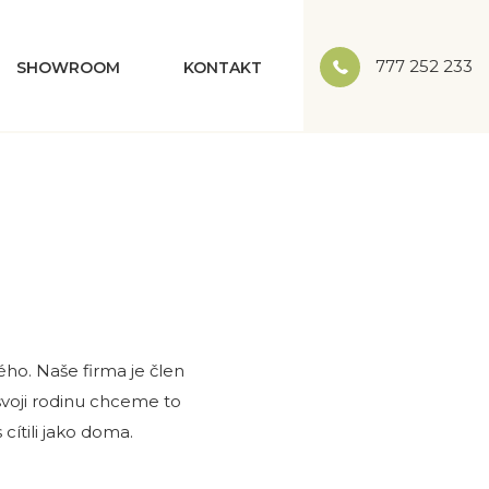
777 252 233
SHOWROOM
KONTAKT
ého. Naše firma je člen
 svoji rodinu chceme to
 cítili jako doma.